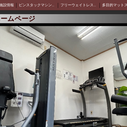
施設情報
ピンスタックマシン＆有酸素スペース
フリーウェイトレスペース
多目的マット
ット
セルフデフェンス(護身術)
スポーツに筋トレを取り入れる理由
ホームページ