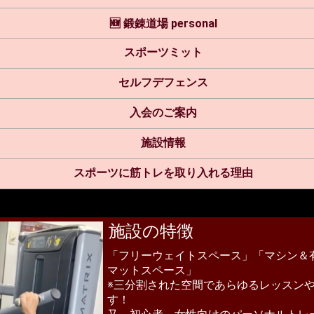
🆕 鍛錬道場 personal
スポーツミット
セルフデフェンス
入会のご案内
施設情報
スポーツに筋トレを取り入れる理由
施設の特徴
「フリーウェイトスペース」「マシン＆
マットスペース」
※三分割された空間であらゆるレッスン
す！